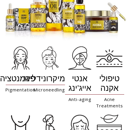
טיפולי
אנטי
מיקרונידלינג
פיגמנטציה
אקנה
אייג’ינג
Pigmentation
Microneedling
Anti-aging
Acne
Treatments