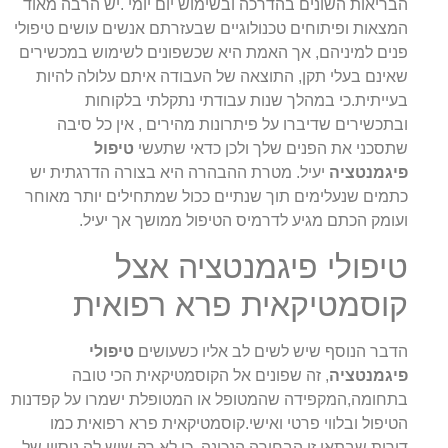
הבריאות השונים בהדרכה ובשימוש יום יומי .יש הרבה מאוד
המצאות ופיתוחים טכנולוגיים שבעזרתם אנשים עושים טיפולי
פנים למיניהם, אך האמת היא שכשפונים לשימוש במכשירים
שאינם בעלי תקן, התוצאה של העבודה איתם עלולה להיות
בעייתית.כי במהלך שנות עבודתי נתקלתי בלקוחות
ובתכשירים שדיברו על פיתרונות מהירים , אין כל סיבה
שתסכני את הפנים שלך ולכן כדאי שתעשי
טיפול
פיגמנטציה
יעיל. מטרת ההבהרה היא בצורה הדרגתית יש
כתמים שנעלימים תוך שנתיים ככול שמתחילים יותר מאוחר
ועומק הכתם מגיע לדרמיס הטיפול ממושך אך יעיל.
טיפולי פיגמנטציה אצל
קוסמטיקאית פרא רפואית
הדבר הנוסף שיש לשים לב אליו כשעושים
טיפולי
פיגמנטציה
, זה שפונים אל הקוסמטיקאית הכי טובה
בתחומה,המקפידה שהמטופל או המטופלת ישמרו על קפדנות
הטיפול ובלווי פרטי ואישי.קוסמטיקאית פרא רפואית כמו
דורית שבתאי זו הבחירה הנכונה, כי לא רק שיש לה ניסיון של