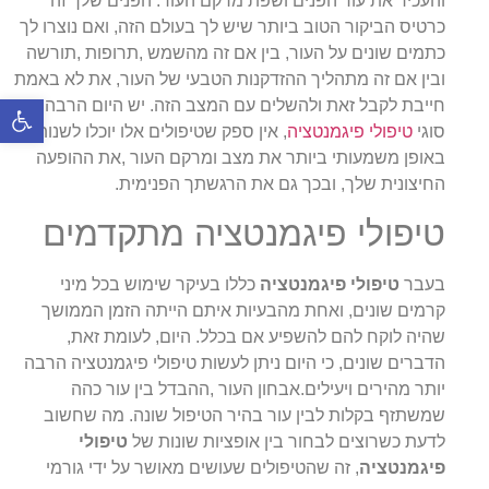
והעכיר את עור הפנים ושפת מרקם העור. הפנים שלך זה
כרטיס הביקור הטוב ביותר שיש לך בעולם הזה, ואם נוצרו לך
כתמים שונים על העור, בין אם זה מהשמש ,תרופות ,תורשה
ובין אם זה מתהליך ההזדקנות הטבעי של העור, את לא באמת
פתח סרגל 
חייבת לקבל זאת ולהשלים עם המצב הזה. יש היום הרבה
סוגי
טיפולי פיגמנטציה
, אין ספק שטיפולים אלו יוכלו לשנות
באופן משמעותי ביותר את מצב ומרקם העור ,את ההופעה
החיצונית שלך, ובכך גם את הרגשתך הפנימית.
טיפולי פיגמנטציה מתקדמים
בעבר
טיפולי פיגמנטציה
כללו בעיקר שימוש בכל מיני
קרמים שונים, ואחת מהבעיות איתם הייתה הזמן הממושך
שהיה לוקח להם להשפיע אם בכלל. היום, לעומת זאת,
הדברים שונים, כי היום ניתן לעשות טיפולי פיגמנטציה הרבה
יותר מהירים ויעילים.אבחון העור ,ההבדל בין עור כהה
שמשתזף בקלות לבין עור בהיר הטיפול שונה. מה שחשוב
לדעת כשרוצים לבחור בין אופציות שונות של
טיפולי
פיגמנטציה
, זה שהטיפולים שעושים מאושר על ידי גורמי